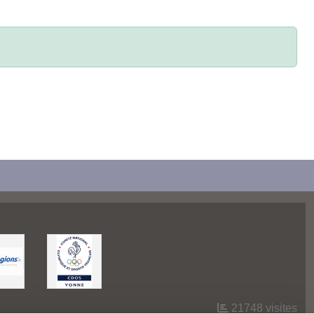
21748
visites