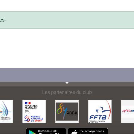
es.
Les partenaires du club