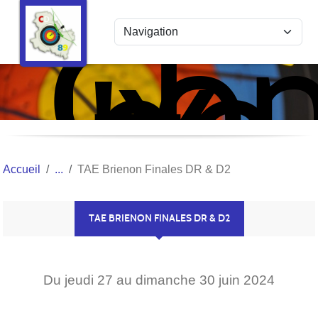
Com
Panneau de gestion des cookies
de
l'Y
Tir
à
l'Ar
Accueil
TAE Brienon Finales DR & D2
TAE BRIENON FINALES DR & D2
Du
jeudi
27
au
dimanche
30
juin
2024