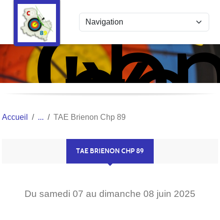
Com
Panneau de gestion des cookies
de
l'Y
Tir
à
l'Ar
Accueil
TAE Brienon Chp 89
TAE BRIENON CHP 89
Du
samedi
07
au
dimanche
08
juin
2025