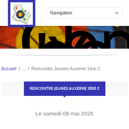
Com
Panneau de gestion des cookies
de
l'Y
Tir
à
l'Ar
Accueil
Rencontre Jeunes Auxerre 1ère C
RENCONTRE JEUNES AUXERRE 1ÈRE C
Le
samedi
09
mai
2026